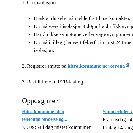
1. Gå i isolasjon.
Husk at
du
selv må melde fra til nærkontakter, 
Du må være i isolasjon 4 døgn fra du fikk sym
Har du ikke symptomer, eller vage symptomer må
Du må i tillegg ha vært feberfri i minst 24 time
isolasjon.
2. Registrer smitte på
hitra.kommune.no/korona
3. Bestill time til PCR-testing
Oppdag mer
Hitra kommune uten
Sommertider ve
telefonforbindelse og...
Fra onsdag 24.
Kl. 09:54 i dag mistet kommunen
fredag 14. aug