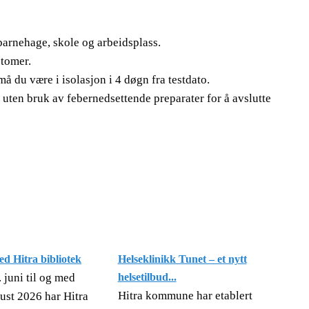
barnehage, skole og arbeidsplass.
ptomer.
 du være i isolasjon i 4 døgn fra testdato.
r uten bruk av febernedsettende preparater for å avslutte
d Hitra bibliotek
Helseklinikk Tunet – et nytt
 juni til og med
helsetilbud...
Hitra kommune har etablert
ust 2026 har Hitra