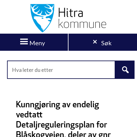
Meny
Søk
Kunngjøring av endelig
vedtatt
Detaljreguleringsplan for
Blåskogveien, deler av gnr