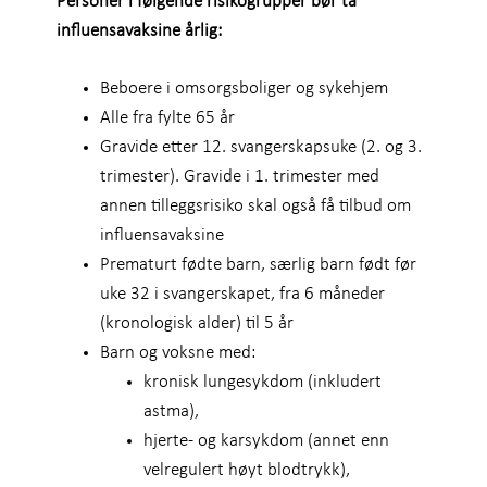
Personer i følgende risikogrupper bør ta
influensavaksine årlig:
Beboere i omsorgsboliger og sykehjem
Alle fra fylte 65 år
Gravide etter 12. svangerskapsuke (2. og 3.
trimester). Gravide i 1. trimester med
annen tilleggsrisiko skal også få tilbud om
influensavaksine
Prematurt fødte barn, særlig barn født før
uke 32 i svangerskapet, fra 6 måneder
(kronologisk alder) til 5 år
Barn og voksne med:
kronisk lungesykdom (inkludert
astma),
hjerte- og karsykdom (annet enn
velregulert høyt blodtrykk),