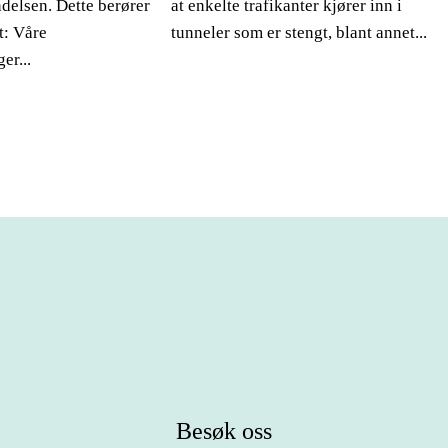
ndelsen. Dette berører
at enkelte trafikanter kjører inn i
t: Våre
tunneler som er stengt, blant annet...
er...
Besøk oss