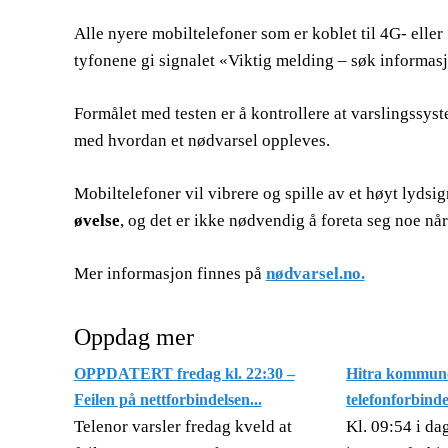
Alle nyere mobiltelefoner som er koblet til 4G- eller
tyfonene gi signalet «Viktig melding – søk informas
Formålet med testen er å kontrollere at varslingssys
med hvordan et nødvarsel oppleves.
Mobiltelefoner vil vibrere og spille av et høyt lydsig
øvelse
, og det er ikke nødvendig å foreta seg noe nå
Mer informasjon finnes på
nødvarsel.no.
Oppdag mer
OPPDATERT fredag kl. 22:30 –
Hitra kommun
Feilen på nettforbindelsen...
telefonforbindel
Telenor varsler fredag kveld at
Kl. 09:54 i d