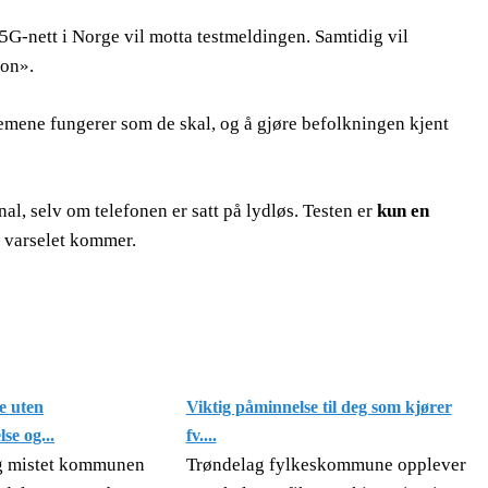
 5G-nett i Norge vil motta testmeldingen. Samtidig vil
jon».
temene fungerer som de skal, og å gjøre befolkningen kjent
nal, selv om telefonen er satt på lydløs. Testen er
kun en
r varselet kommer.
e uten
Viktig påminnelse til deg som kjører
se og...
fv....
ag mistet kommunen
Trøndelag fylkeskommune opplever