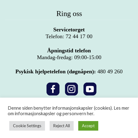
Ring oss
Servicetorget
Telefon: 72 44 17 00
Åpningstid telefon
Mandag-fredag: 09:00-15:00
Psykisk hjelpetelefon (døgnåpen):
480 49 260
Denne siden benytter informasjonskapsler (cookies).
Les mer
Copyright © 2026 Nettstedet eies av Hitra kommune.
Personvern og
om informasjonskapsler og personvern her.
innsyn
Lagre nettstedet til startskjermen
Cookie Settings
Reject All
Accept
LAGRE