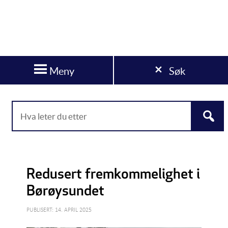
Meny
Søk
Redusert fremkommelighet i
Børøysundet
PUBLISERT: 14. APRIL 2025