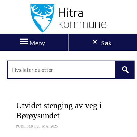
Meny
Søk
Utvidet stenging av veg i
Børøysundet
PUBLISERT: 23. MAI 2025