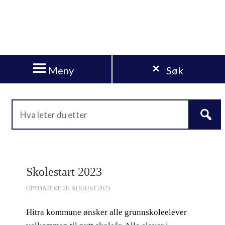
Meny
Søk
Skolestart 2023
OPPDATERT: 28. AUGUST 2023
Hitra kommune ønsker alle grunnskoleelever