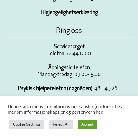
Tilgjengelighetserklæring
Ring oss
Servicetorget
Telefon: 72 44 17 00
Åpningstid telefon
Mandag-fredag: 09:00-15:00
Psykisk hjelpetelefon (døgnåpen):
480 49 260
Denne siden benytter informasjonskapsler (cookies).
Les
mer om informasjonskapsler og personvern her.
Cookie Settings
Reject All
Accept
Copyright © 2026 Nettstedet eies av Hitra kommune.
Personvern og
innsyn