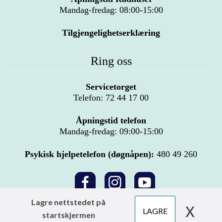
Mandag-fredag: 08:00-15:00
Tilgjengelighetserklæring
Ring oss
Servicetorget
Telefon: 72 44 17 00
Åpningstid telefon
Mandag-fredag: 09:00-15:00
Psykisk hjelpetelefon (døgnåpen):
480 49 260
Lagre nettstedet på
x
LAGRE
Copyright © 2026 Nettstedet eies av Hitra kommune.
Personvern og
startskjermen